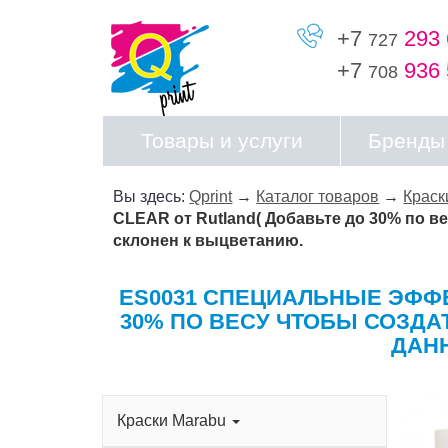
+7
293 
727
+7
936 
708
Товары и услуги
Бренды
Вы здесь:
Qprint
→
Каталог товаров
→
Краск
CLEAR от Rutland( Добавьте до 30% по ве
склонен к выцветанию.
ES0031 СПЕЦИАЛЬНЫЕ ЭФФЕ
30% ПО ВЕСУ ЧТОБЫ СОЗДАТ
ДАН
Краски Marabu