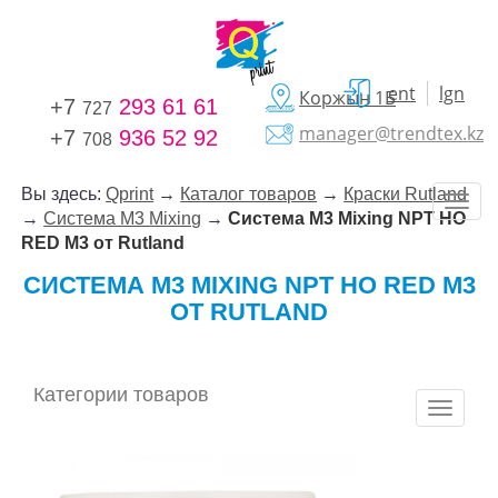
ent
lgn
Коржын 1Б
+7
293 61 61
727
manager@trendtex.kz
+7
936 52 92
708
Вы здесь:
Qprint
→
Каталог товаров
→
Краски Rutland
→
Система M3 Mixing
→
Система M3 Mixing NPT HO
RED M3 от Rutland
СИСТЕМА M3 MIXING NPT HO RED M3
ОТ RUTLAND
Категории товаров