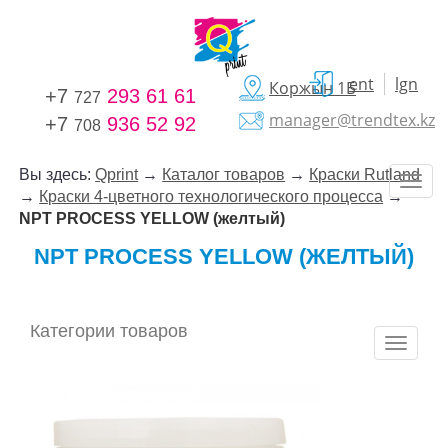
ent
lgn
Коржын 1Б
+7
293 61 61
727
manager@trendtex.kz
+7
936 52 92
708
Вы здесь:
Qprint
→
Каталог товаров
→
Краски Rutland
→
Краски 4-цветного технологического процесса
→
NPT PROCESS YELLOW (желтый)
NPT PROCESS YELLOW (ЖЕЛТЫЙ)
Категории товаров