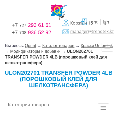
ent
lgn
Коржын 1Б
+7
293 61 61
727
manager@trendtex.kz
+7
936 52 92
708
Вы здесь:
Qprint
→
Каталог товаров
→
Краски Union Ink
→
Модификаторы и добавки
→
ULON202701
TRANSFER POWDER 4LB (порошковый клей для
шелкотрансфера)
ULON202701 TRANSFER POWDER 4LB
(ПОРОШКОВЫЙ КЛЕЙ ДЛЯ
ШЕЛКОТРАНСФЕРА)
Категории товаров