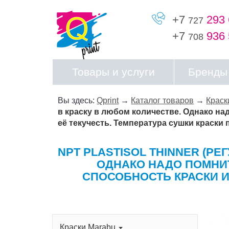
+7
293 
727
+7
936 
708
Товары и услуги
Бренды
Вы здесь:
Qprint
→
Каталог товаров
→
Краск
в краску в любом количестве. Однако на
её текучесть. Температура сушки краски 
NPT PLASTISOL THINNER (Р
ОДНАКО НАДО ПОМНИ
СПОСОБНОСТЬ КРАСКИ И
Краски Marabu