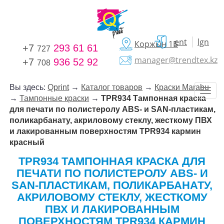
ent
lgn
Коржын 1Б
+7
293 61 61
727
manager@trendtex.kz
+7
936 52 92
708
Вы здесь:
Qprint
→
Каталог товаров
→
Краски Marabu
→
Тампонные краски
→
TPR934 Тампонная краска
для печати по полистеролу ABS- и SAN-пластикам,
поликарбанату, акриловому стеклу, жесткому ПВХ
и лакированным поверхностям TPR934 кармин
красный
TPR934 ТАМПОННАЯ КРАСКА ДЛЯ
ПЕЧАТИ ПО ПОЛИСТЕРОЛУ ABS- И
SAN-ПЛАСТИКАМ, ПОЛИКАРБАНАТУ,
АКРИЛОВОМУ СТЕКЛУ, ЖЕСТКОМУ
ПВХ И ЛАКИРОВАННЫМ
ПОВЕРХНОСТЯМ TPR934 КАРМИН