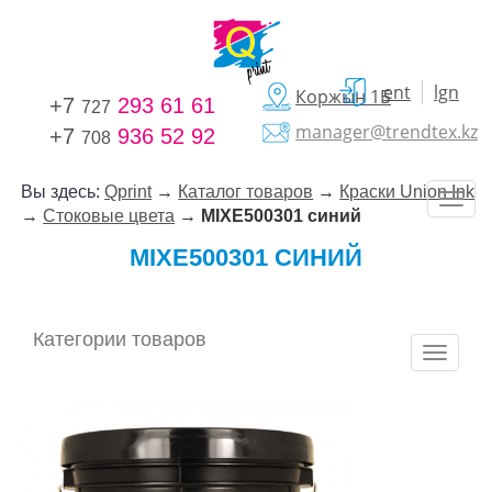
ent
lgn
Коржын 1Б
+7
293 61 61
727
manager@trendtex.kz
+7
936 52 92
708
Вы здесь:
Qprint
→
Каталог товаров
→
Краски Union Ink
→
Стоковые цвета
→
MIXE500301 синий
MIXE500301 СИНИЙ
Категории товаров